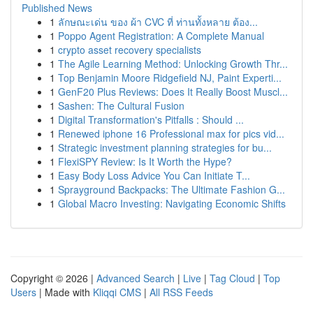
Published News
1
ลักษณะเด่น ของ ผ้า CVC ที่ ท่านทั้งหลาย ต้อง...
1
Poppo Agent Registration: A Complete Manual
1
crypto asset recovery specialists
1
The Agile Learning Method: Unlocking Growth Thr...
1
Top Benjamin Moore Ridgefield NJ, Paint Experti...
1
GenF20 Plus Reviews: Does It Really Boost Muscl...
1
Sashen: The Cultural Fusion
1
Digital Transformation's Pitfalls : Should ...
1
Renewed iphone 16 Professional max for pics vid...
1
Strategic investment planning strategies for bu...
1
FlexiSPY Review: Is It Worth the Hype?
1
Easy Body Loss Advice You Can Initiate T...
1
Sprayground Backpacks: The Ultimate Fashion G...
1
Global Macro Investing: Navigating Economic Shifts
Copyright © 2026 |
Advanced Search
|
Live
|
Tag Cloud
|
Top
Users
| Made with
Kliqqi CMS
|
All RSS Feeds