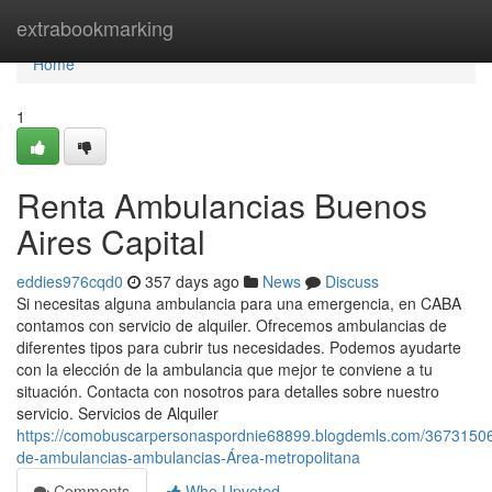
Home
extrabookmarking
Home
1
Renta Ambulancias Buenos
Aires Capital
eddies976cqd0
357 days ago
News
Discuss
Si necesitas alguna ambulancia para una emergencia, en CABA
contamos con servicio de alquiler. Ofrecemos ambulancias de
diferentes tipos para cubrir tus necesidades. Podemos ayudarte
con la elección de la ambulancia que mejor te conviene a tu
situación. Contacta con nosotros para detalles sobre nuestro
servicio. Servicios de Alquiler
https://comobuscarpersonaspordnie68899.blogdemls.com/36731506/
de-ambulancias-ambulancias-Área-metropolitana
Comments
Who Upvoted