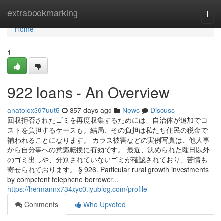
Home
extrabookmarking
Togg
navi
Home
1
922 loans - An Overview
anatolex397uut5
357 days ago
News
Discuss
回収拒否されたゴミを再度収集するためには、自治体が追加でコ
ストを負担するケースも。結局、その負担は私たち住民の税金で
補われることになります。 カラス被害などの実例写真は、他人事
から自分事への意識転換に有効です。 最近、決められた曜日以外
のゴミ出しや、分別されていないゴミが確認されており、苦情も
寄せられております。 § 926. Particular rural growth investments
by competent telephone borrower...
https://hermannx734xyc0.iyublog.com/profile
Comments
Who Upvoted