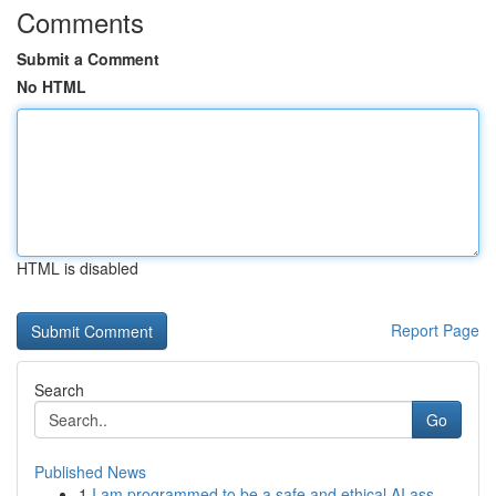
Comments
Submit a Comment
No HTML
HTML is disabled
Report Page
Search
Go
Published News
1
I am programmed to be a safe and ethical AI ass...