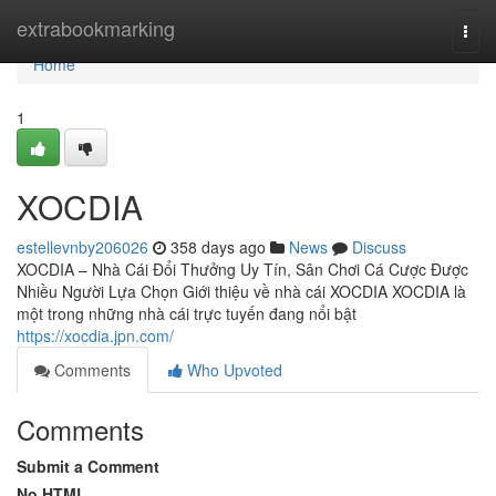
Home
extrabookmarking
Togg
navi
Home
1
XOCDIA
estellevnby206026
358 days ago
News
Discuss
XOCDIA – Nhà Cái Đổi Thưởng Uy Tín, Sân Chơi Cá Cược Được
Nhiều Người Lựa Chọn Giới thiệu về nhà cái XOCDIA XOCDIA là
một trong những nhà cái trực tuyến đang nổi bật
https://xocdia.jpn.com/
Comments
Who Upvoted
Comments
Submit a Comment
No HTML