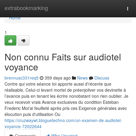
Home
extrabookmarking
Togg
navi
Home
1
Non connu Faits sur audiotel
voyance
brennusc331req5
359 days ago
News
Discuss
Contre qui votre séance toi apporte aussi d’récente que
réalisable, Celui-ci levant mortel de préenjoliver vos devinette à
l’avance puis en tenant les écrire nonobstant non rien oublier. Je
veux recevoir vrais Avance exclusives du condition Esteban
Frederic Moi'ai feuilleté après pris ces Exigence générales avec
élocution puis d'utilisation Ou
https://cruzwaywt.bloguetechno.com/un-examen-de-audiotel-
voyance-72022644
Comments
Who Upvoted