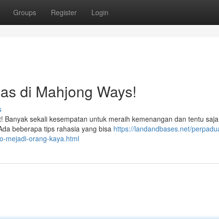
Groups
Register
Login
as di Mahjong Ways!
s
 Banyak sekali kesempatan untuk meraih kemenangan dan tentu saja
Ada beberapa tips rahasia yang bisa
https://landandbases.net/perpadu
-mejadi-orang-kaya.html