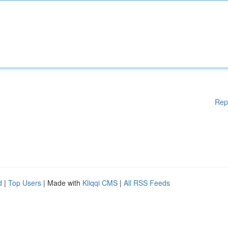
Rep
d
|
Top Users
| Made with
Kliqqi CMS
|
All RSS Feeds