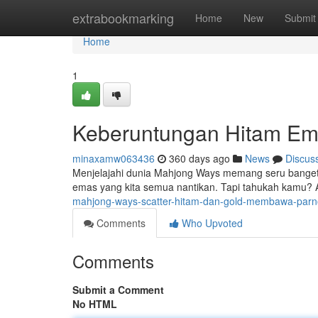
Home
extrabookmarking
Home
New
Submit
Home
1
Keberuntungan Hitam Em
minaxamw063436
360 days ago
News
Discus
Menjelajahi dunia Mahjong Ways memang seru banget!
emas yang kita semua nantikan. Tapi tahukah kamu? 
mahjong-ways-scatter-hitam-dan-gold-membawa-parno
Comments
Who Upvoted
Comments
Submit a Comment
No HTML