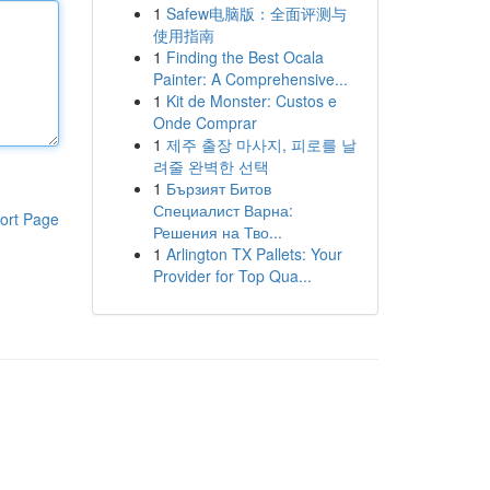
1
Safew电脑版：全面评测与
使用指南
1
Finding the Best Ocala
Painter: A Comprehensive...
1
Kit de Monster: Custos e
Onde Comprar
1
제주 출장 마사지, 피로를 날
려줄 완벽한 선택
1
Бързият Битов
Специалист Варна:
ort Page
Решения на Тво...
1
Arlington TX Pallets: Your
Provider for Top Qua...