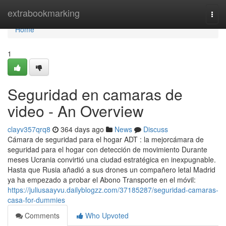
Home
extrabookmarking
Togg
navi
Home
1
Seguridad en camaras de
video - An Overview
clayv357qrq8
364 days ago
News
Discuss
Cámara de seguridad para el hogar ADT : la mejorcámara de
seguridad para el hogar con detección de movimiento Durante
meses Ucrania convirtió una ciudad estratégica en inexpugnable.
Hasta que Rusia añadió a sus drones un compañero letal Madrid
ya ha empezado a probar el Abono Transporte en el móvil:
https://juliusaayvu.dailyblogzz.com/37185287/seguridad-camaras-
casa-for-dummies
Comments
Who Upvoted