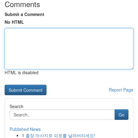
Comments
Submit a Comment
No HTML
HTML is disabled
Report Page
Search
Go
Published News
1
출장 마사지로 피로를 날려버리세요!