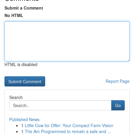
Submit a Comment
No HTML
HTML is disabled
Report Page
Search
Go
Published News
1
Little Cow for Offer: Your Compact Farm Vision
1
The Am Programmed to remain a safe and ...