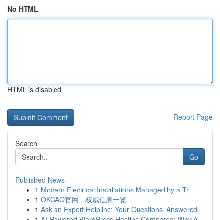
No HTML
HTML is disabled
Report Page
Search
Go
Published News
1
Modern Electrical Installations Managed by a Tr...
1
OKCAO官网：权威信息一览
1
Ask an Expert Helpline: Your Questions, Answered
1
AI-Powered WordPress Hosting Compared: Why A...