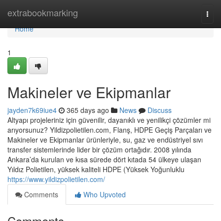
Home
extrabookmarking
Togg
navi
Home
1
Makineler ve Ekipmanlar
jayden7k69iue4
365 days ago
News
Discuss
Altyapı projeleriniz için güvenilir, dayanıklı ve yenilikçi çözümler mi
arıyorsunuz? Yildizpolietilen.com, Flanş, HDPE Geçiş Parçaları ve
Makineler ve Ekipmanlar ürünleriyle, su, gaz ve endüstriyel sıvı
transfer sistemlerinde lider bir çözüm ortağıdır. 2008 yılında
Ankara’da kurulan ve kısa sürede dört kıtada 54 ülkeye ulaşan
Yıldız Polietilen, yüksek kaliteli HDPE (Yüksek Yoğunluklu
https://www.yildizpolietilen.com/
Comments
Who Upvoted
Comments