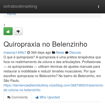
Home
extrabookmarking
Togg
navi
Home
1
Quiropraxia no Belenzinho
masonp149llo7
369 days ago
News
Discuss
O que é quiropraxia? A quiropraxia é uma prática terapêutica que
foca no realinhamento da coluna e das articulações. Profissionais
— os quiropraxistas — utilizam técnicas de ajustes manuais para
restaurar a mobilidade e reduzir tensões musculares. Por que
escolher quiropraxia no Belenzinho? No bairro do Belenzinho, em
São Paulo,
https://damiencwqfeerickzktvq.nizarblog.com/36879893/tratamento-
de-coluna-no-belenzinho
Comments
Who Upvoted