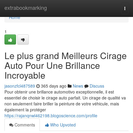
Home
extrabookmarking
Togg
navi
Home
1
Le plus grand Meilleurs Cirage
Auto Pour Une Brillance
Incroyable
jasonzfcl487589
365 days ago
News
Discuss
Pour obtenir une brillance automotivo exceptionnelle, il est
essentiel de choisir le cirage auto parfait. Un cirage de qualité va
non seulement faire briller la peinture de votre véhicule, mais
également la protéger
https://rajanqnwl462198.blogoscience.com/profile
Comments
Who Upvoted