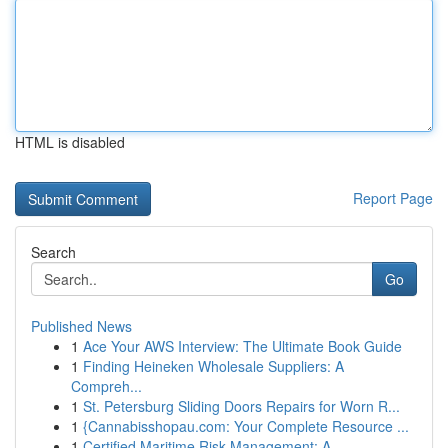
HTML is disabled
Report Page
Search
Go
Published News
1
Ace Your AWS Interview: The Ultimate Book Guide
1
Finding Heineken Wholesale Suppliers: A
Compreh...
1
St. Petersburg Sliding Doors Repairs for Worn R...
1
{Cannabisshopau.com: Your Complete Resource ...
1
Certified Maritime Risk Management: A