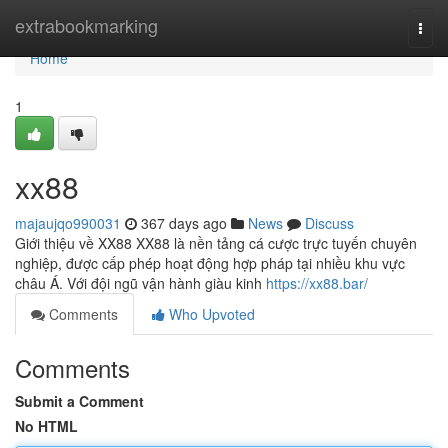
Home
extrabookmarking
Togg
navi
Home
1
xx88
majaujqo990031
367 days ago
News
Discuss
Giới thiệu về XX88 XX88 là nền tảng cá cược trực tuyến chuyên
nghiệp, được cấp phép hoạt động hợp pháp tại nhiều khu vực
châu Á. Với đội ngũ vận hành giàu kinh
https://xx88.bar/
Comments
Who Upvoted
Comments
Submit a Comment
No HTML