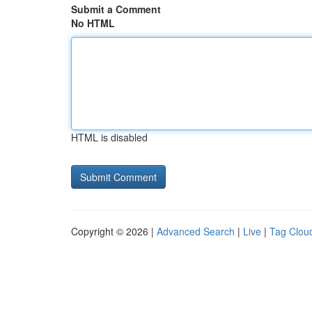
Submit a Comment
No HTML
HTML is disabled
Copyright © 2026 |
Advanced Search
|
Live
|
Tag Clou