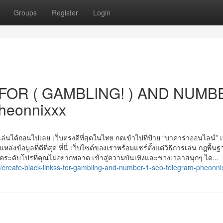
Groups
Register
Login
FOR ( GAMBLING! ) AND NUMB
heonnixxx
นได้ถอนไปเลย เว็บตรงดีที่สุดในไทย กดเข้าไปที่ป้าย “บาคาร่าออนไลน์” เพื่
งข้อมูลที่ดีที่สุด ที่นี่ เว็บไซต์ของเราพร้อมแชร์ตั้งแต่วิธีการเล่น กฎพื้น
นิคระดับโปรที่คุณไม่อยากพลาด เข้าสู่ความบันเทิงและช่วงเวลาสนุกๆ ได...
create-black-linkss-for-gambling-and-number-1-seo-telegram-pheonni