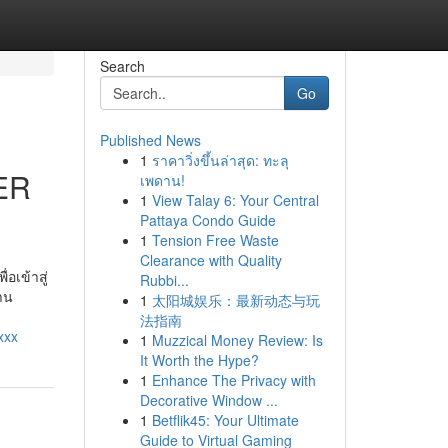
Search
Go
Published News
1
ราคาวิ่งขึ้นล่าสุด: ทะลุ
ER
เพดาน!
1
View Talay 6: Your Central
Pattaya Condo Guide
1
Tension Free Waste
Clearance with Quality
อเข้าสู่
Rubbi...
ฐาน
1
太阳城娱乐：最新动态与玩
法指南
xxx
1
Muzzical Money Review: Is
It Worth the Hype?
1
Enhance The Privacy with
Decorative Window ...
1
Betflik45: Your Ultimate
Guide to Virtual Gaming