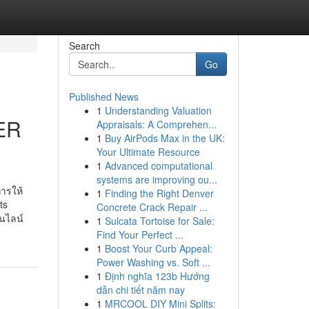
Search
Go
Published News
1
Understanding Valuation
ER
Appraisals: A Comprehen...
1
Buy AirPods Max in the UK:
Your Ultimate Resource
1
Advanced computational
systems are improving ou...
ารให้
1
Finding the Right Denver
ts
Concrete Crack Repair ...
อนไลน์
1
Sulcata Tortoise for Sale:
Find Your Perfect ...
1
Boost Your Curb Appeal:
Power Washing vs. Soft ...
1
Định nghĩa 123b Hướng
dẫn chi tiết năm nay
1
MRCOOL DIY Mini Splits: