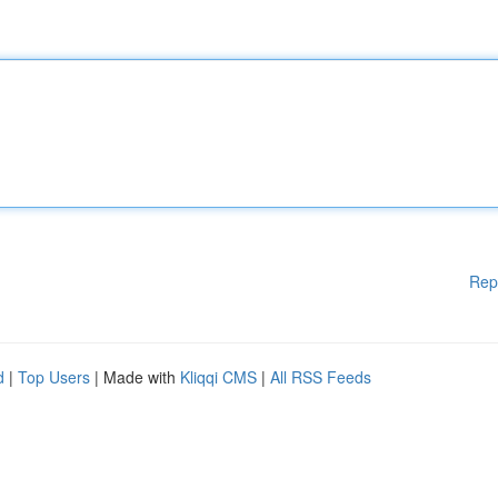
Rep
d
|
Top Users
| Made with
Kliqqi CMS
|
All RSS Feeds