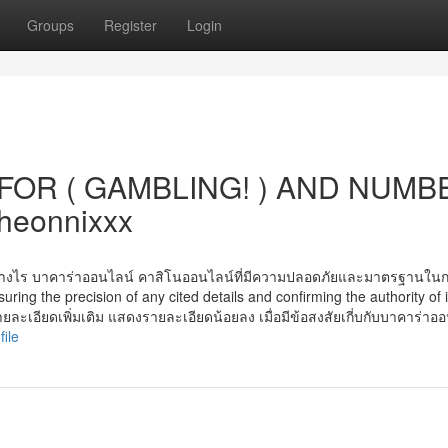
Groups
Register
Login
FOR ( GAMBLING! ) AND NUMB
heonnixxx
่างไร บาคาร่าออนไลน์ คาสิโนออนไลน์ที่มีความปลอดภัยและมาตรฐานในก
uring the precision of any cited details and confirming the authority of i
ละเอียดเพิ่มเติม แสดงรายละเอียดน้อยลง เมื่อมีข้อสงสัยเกี่บกับบาคาร่าอ
ile