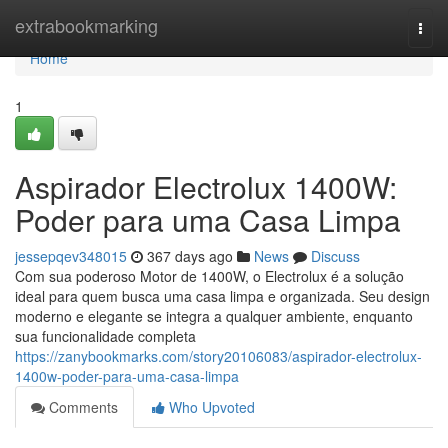
Home
extrabookmarking
Togg
navi
Home
1
Aspirador Electrolux 1400W:
Poder para uma Casa Limpa
jessepqev348015
367 days ago
News
Discuss
Com sua poderoso Motor de 1400W, o Electrolux é a solução
ideal para quem busca uma casa limpa e organizada. Seu design
moderno e elegante se integra a qualquer ambiente, enquanto
sua funcionalidade completa
https://zanybookmarks.com/story20106083/aspirador-electrolux-
1400w-poder-para-uma-casa-limpa
Comments
Who Upvoted