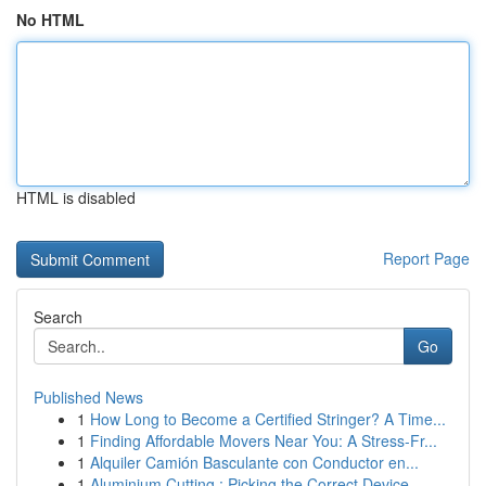
No HTML
HTML is disabled
Report Page
Search
Go
Published News
1
How Long to Become a Certified Stringer? A Time...
1
Finding Affordable Movers Near You: A Stress-Fr...
1
Alquiler Camión Basculante con Conductor en...
1
Aluminium Cutting : Picking the Correct Device