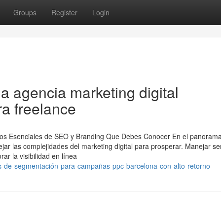
Groups
Register
Login
na agencia marketing digital
ra freelance
vicios Esenciales de SEO y Branding Que Debes Conocer En el panoram
jar las complejidades del marketing digital para prosperar. Manejar ser
r la visibilidad en línea
egias-de-segmentación-para-campañas-ppc-barcelona-con-alto-retorno