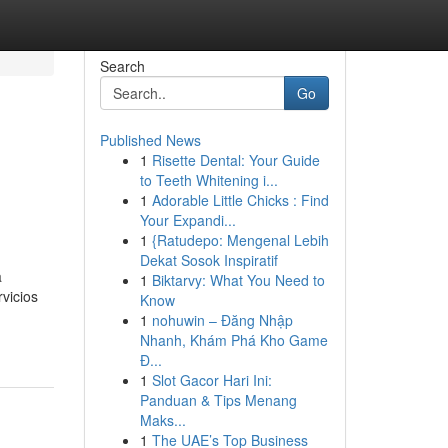
Search
Go
Published News
1
Risette Dental: Your Guide
to Teeth Whitening i...
1
Adorable Little Chicks : Find
Your Expandi...
1
{Ratudepo: Mengenal Lebih
Dekat Sosok Inspiratif
a
1
Biktarvy: What You Need to
vicios
Know
1
nohuwin – Đăng Nhập
Nhanh, Khám Phá Kho Game
Đ...
1
Slot Gacor Hari Ini:
Panduan & Tips Menang
Maks...
1
The UAE’s Top Business