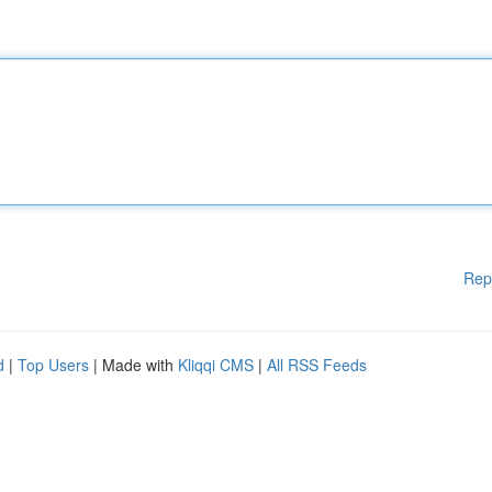
Rep
d
|
Top Users
| Made with
Kliqqi CMS
|
All RSS Feeds