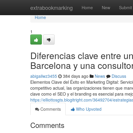
Home
extrabookmarking
Home
New
Submit
Home
1
Diferencias clave entre u
Barcelona y una consulto
abigailwz3455
384 days ago
News
Discuss
Elementos Clave del Éxito en Marketing Digital: Ser
competitivo actual, las organizaciones tienen que mane
clave como el SEO y el branding es esencial para mejora
https://elliottosgts.blogitright.com/36492704/estrat
Comments
Who Upvoted
Comments