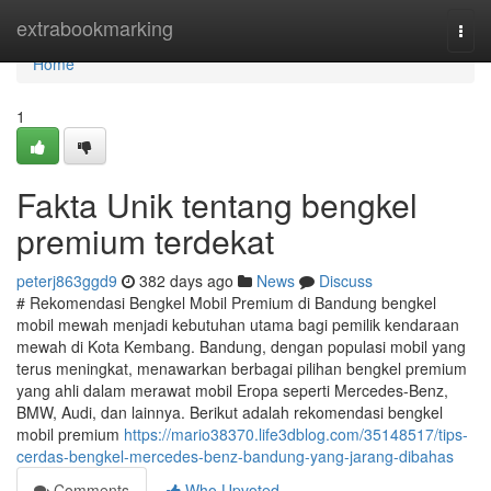
Home
extrabookmarking
Togg
navi
Home
1
Fakta Unik tentang bengkel
premium terdekat
peterj863ggd9
382 days ago
News
Discuss
# Rekomendasi Bengkel Mobil Premium di Bandung bengkel
mobil mewah menjadi kebutuhan utama bagi pemilik kendaraan
mewah di Kota Kembang. Bandung, dengan populasi mobil yang
terus meningkat, menawarkan berbagai pilihan bengkel premium
yang ahli dalam merawat mobil Eropa seperti Mercedes-Benz,
BMW, Audi, dan lainnya. Berikut adalah rekomendasi bengkel
mobil premium
https://mario38370.life3dblog.com/35148517/tips-
cerdas-bengkel-mercedes-benz-bandung-yang-jarang-dibahas
Comments
Who Upvoted