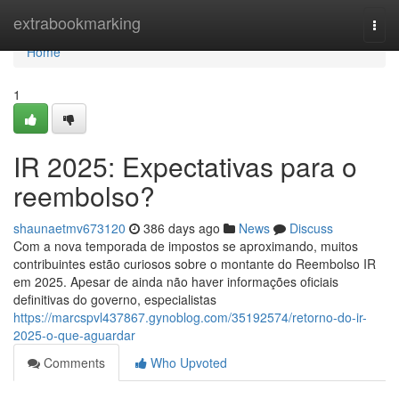
Home
extrabookmarking
Togg
navi
Home
1
IR 2025: Expectativas para o
reembolso?
shaunaetmv673120
386 days ago
News
Discuss
Com a nova temporada de impostos se aproximando, muitos
contribuintes estão curiosos sobre o montante do Reembolso IR
em 2025. Apesar de ainda não haver informações oficiais
definitivas do governo, especialistas
https://marcspvl437867.gynoblog.com/35192574/retorno-do-ir-
2025-o-que-aguardar
Comments
Who Upvoted