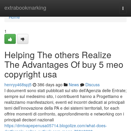
Home
extrabookmarking
Togg
navi
Home
1
Helping The others Realize
The Advantages Of buy 5 meo
copyright usa
henryy468spj5
386 days ago
News
Discuss
I documenti sono stati pubblicati sul sito dell’Agenzia delle Entrate;
sempre sul medesimo sito, i contribuenti hanno a Progettiamo e
realizziamo manifestazioni, eventi ed incontri dedicati ai principali
temi dell’innovazione della PA e dei sistemi territoriali, for each
offrire momenti di confronto, approfondimento e networking con i
principali decisori nazionali
https://dmtvapepenusa05714.blogolize.com/what-does-