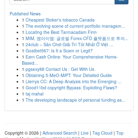
Published News
1
Cheapest Stoker's tobacco Canada
1
The evolving scene of current portfolio managem...
1
Locating the Best Tarmacadam Firm
1
MIM, 엠아이엠: 글로벌 Forex·CFD 플랫폼으로 투자...
1
24club – Sân Chơi Giải Trí Tốt Nhất Ở Việt ...
1
Goatbet567: Is It a Scam or Legit?
1
Earn Cash Online: Your Comprehensive Home-
Based...
1
pgsexy88 Contact Us : Get With Us
1
Obtaining 5-MeO-MiPT: Your Detailed Guide
1
{Jerrys CC: A Deep Analysis into the Emerging ...
1
Good11bd copyright Bypass: Exploiting Flaws?
1
taj mahal
1
The developing landscape of personal funding as...
Copyright © 2026 |
Advanced Search
|
Live
|
Tag Cloud
|
Top