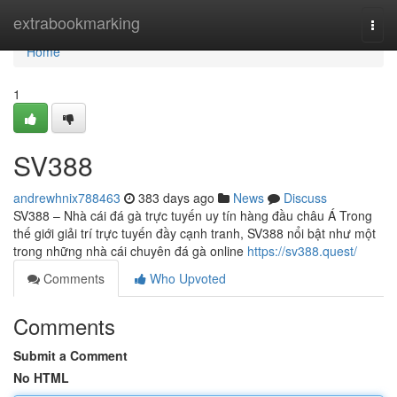
Home
extrabookmarking
Togg
navi
Home
1
SV388
andrewhnix788463
383 days ago
News
Discuss
SV388 – Nhà cái đá gà trực tuyến uy tín hàng đầu châu Á Trong
thế giới giải trí trực tuyến đầy cạnh tranh, SV388 nổi bật như một
trong những nhà cái chuyên đá gà online
https://sv388.quest/
Comments
Who Upvoted
Comments
Submit a Comment
No HTML