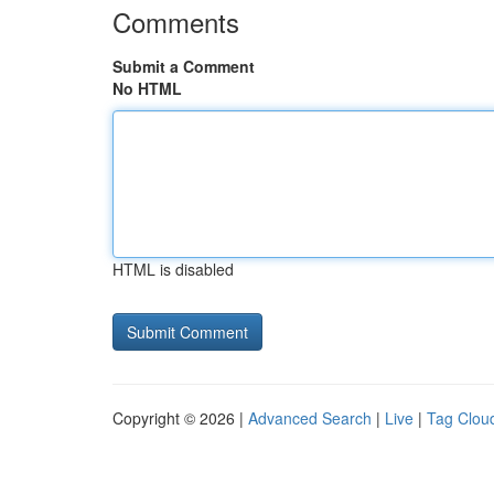
Comments
Submit a Comment
No HTML
HTML is disabled
Copyright © 2026 |
Advanced Search
|
Live
|
Tag Clou