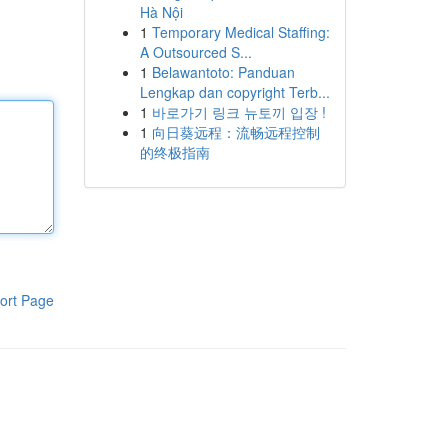
Hà Nội
1
Temporary Medical Staffing:
A Outsourced S...
1
Belawantoto: Panduan
Lengkap dan copyright Terb...
1
바로가기 링크 뉴토끼 입장 !
1
向日葵远程：流畅远程控制
的终极指南
ort Page