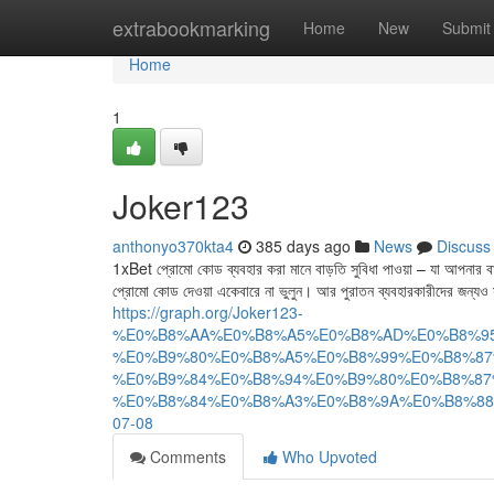
Home
extrabookmarking
Home
New
Submit
Home
1
Joker123
anthonyo370kta4
385 days ago
News
Discuss
1xBet প্রোমো কোড ব্যবহার করা মানে বাড়তি সুবিধা পাওয়া – যা আপনার ব
প্রোমো কোড দেওয়া একেবারে না ভুলুন। আর পুরাতন ব্যবহারকারীদের জন্যও 
https://graph.org/Joker123-
%E0%B8%AA%E0%B8%A5%E0%B8%AD%E0%B8%9
%E0%B9%80%E0%B8%A5%E0%B8%99%E0%B8%87
%E0%B9%84%E0%B8%94%E0%B9%80%E0%B8%87
%E0%B8%84%E0%B8%A3%E0%B8%9A%E0%B8%88
07-08
Comments
Who Upvoted