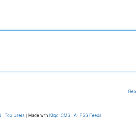
Rep
d
|
Top Users
| Made with
Kliqqi CMS
|
All RSS Feeds