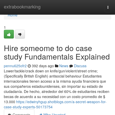
Home
extrabookmarking
Togg
navi
Home
1
Hire someome to do case
study Fundamentals Explained
pennu625ofr2
392 days ago
News
Discuss
Lower/​tackle/​crack down on knife/​gun/​violent/​street crime;
(Specifically British English) antisocial behaviour Estudiantes
internacionales tienen acceso a la misma ayuda financiera que
sus compañeros estadounidenses, sin importar su estado de
ciudadanía. De hecho, alrededor del 60% de estudiantes reciben
becas de acuerdo a su necesidad con un costo promedio de $
13.000
https://edwinyhgup.shotblogs.com/a-secret-weapon-for-
case-study-experts-50173754
Comments
Who Upvoted