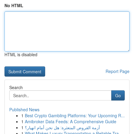
No HTML
HTML is disabled
Report Page
Search
Go
Published News
1
Best Crypto Gambling Platforms: Your Upcoming R...
1
Amibroker Data Feeds: A Comprehensive Guide
1
أزمة القروض المتعثرة: هل نحن أمام انهيار؟
1
What Makes Luxury Transportation a Reliable Tra...