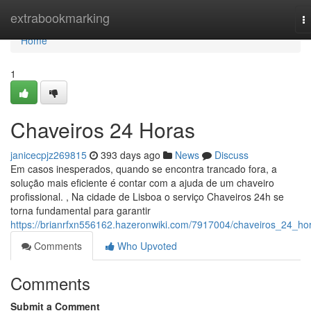
Home
extrabookmarking
T
na
Home
1
Chaveiros 24 Horas
janicecpjz269815
393 days ago
News
Discuss
Em casos inesperados, quando se encontra trancado fora, a
solução mais eficiente é contar com a ajuda de um chaveiro
profissional. , Na cidade de Lisboa o serviço Chaveiros 24h se
torna fundamental para garantir
https://brianrfxn556162.hazeronwiki.com/7917004/chaveiros_24_ho
Comments
Who Upvoted
Comments
Submit a Comment