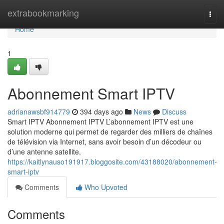
Home
extrabookmarking
Togg
navi
Home
1
Abonnement Smart IPTV
adrianawsbf914779
394 days ago
News
Discuss
Smart IPTV Abonnement IPTV L’abonnement IPTV est une
solution moderne qui permet de regarder des milliers de chaînes
de télévision via Internet, sans avoir besoin d’un décodeur ou
d’une antenne satellite.
https://kaitlynauso191917.bloggosite.com/43188020/abonnement-
smart-iptv
Comments
Who Upvoted
Comments