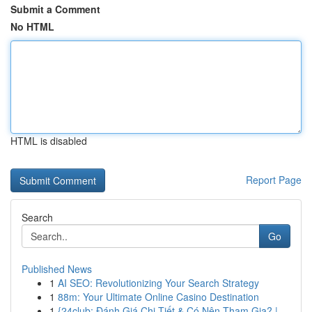
Submit a Comment
No HTML
HTML is disabled
Report Page
Search
Go
Published News
1
AI SEO: Revolutionizing Your Search Strategy
1
88m: Your Ultimate Online Casino Destination
1
{24club: Đánh Giá Chi Tiết & Có Nên Tham Gia? |...