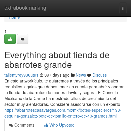
Home
extrabookmarking
Togg
navi
Home
1
Everything about tienda de
abarrotes grande
tallentyrey936utu1
397 days ago
News
Discuss
En este artworkículo, te guiaremos a través de los principales
requisitos legales que debes tener en cuenta para abrir y operar
tu tienda de abarrotes de manera lawful y segura. El Consejo
Mexicano de la Carne ha mostrado cifras de crecimiento del
sector muy alentadoras. Considere asesorarse con un experto
https://abarrotescasavargas.com.mx/mx/botes-especieros/198-
esquina-gonzalez-bote-de-tomillo-entero-de-40-gramos.html
Comments
Who Upvoted