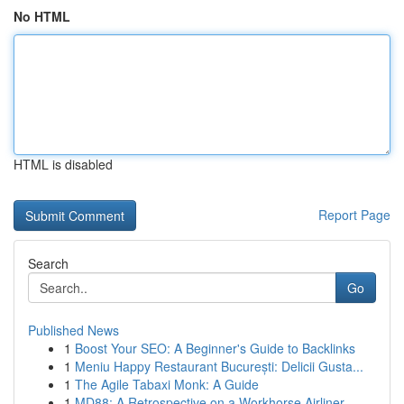
No HTML
HTML is disabled
Report Page
Search
Go
Published News
1
Boost Your SEO: A Beginner's Guide to Backlinks
1
Meniu Happy Restaurant București: Delicii Gusta...
1
The Agile Tabaxi Monk: A Guide
1
MD88: A Retrospective on a Workhorse Airliner