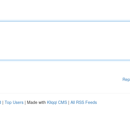
Rep
d
|
Top Users
| Made with
Kliqqi CMS
|
All RSS Feeds