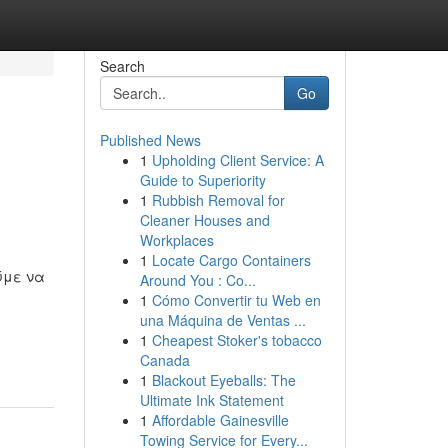
Search
Go
Published News
1
Upholding Client Service: A
Guide to Superiority
1
Rubbish Removal for
Cleaner Houses and
Workplaces
1
Locate Cargo Containers
ύμε να
Around You : Co...
1
Cómo Convertir tu Web en
una Máquina de Ventas ...
1
Cheapest Stoker's tobacco
Canada
1
Blackout Eyeballs: The
Ultimate Ink Statement
1
Affordable Gainesville
Towing Service for Every...