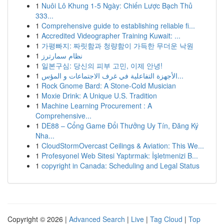
1
Nuôi Lô Khung 1-5 Ngày: Chiến Lược Bạch Thủ
333...
1
Comprehensive guide to establishing reliable fi...
1
Accredited Videographer Training Kuwait: ...
1
가평빠지: 짜릿함과 청량함이 가득한 무더운 낙원
1
نظام سمارترز
1
일본구심: 당신의 피부 고민, 이제 안녕!
1
الأجهزة التفاعلية في غرف الاجتماعات و المؤس...
1
Rock Gnome Bard: A Stone-Cold Musician
1
Moxie Drink: A Unique U.S. Tradition
1
Machine Learning Procurement : A
Comprehensive...
1
DE88 – Cổng Game Đổi Thưởng Uy Tín, Đăng Ký
Nha...
1
CloudStormOvercast Ceilings & Aviation: This We...
1
Profesyonel Web Sitesi Yaptırmak: İşletmenizi B...
1
copyright in Canada: Scheduling and Legal Status
Copyright © 2026 |
Advanced Search
|
Live
|
Tag Cloud
|
Top