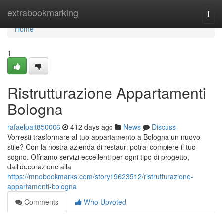
Home
extrabookmarking
Togg
navi
Home
1
Ristrutturazione Appartamenti
Bologna
rafaelpait850006
412 days ago
News
Discuss
Vorresti trasformare al tuo appartamento a Bologna un nuovo
stile? Con la nostra azienda di restauri potrai compiere il tuo
sogno. Offriamo servizi eccellenti per ogni tipo di progetto,
dall'decorazione alla
https://mnobookmarks.com/story19623512/ristrutturazione-
appartamenti-bologna
Comments
Who Upvoted