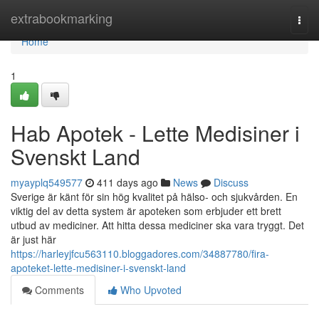
Home
extrabookmarking
Togg
navi
Home
1
Hab Apotek - Lette Medisiner i
Svenskt Land
myayplq549577
411 days ago
News
Discuss
Sverige är känt för sin hög kvalitet på hälso- och sjukvården. En
viktig del av detta system är apoteken som erbjuder ett brett
utbud av mediciner. Att hitta dessa mediciner ska vara tryggt. Det
är just här
https://harleyjfcu563110.bloggadores.com/34887780/fira-
apoteket-lette-medisiner-i-svenskt-land
Comments
Who Upvoted