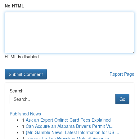
No HTML
HTML is disabled
Report Page
Search
Go
Published News
1
Ask an Expert Online: Card Fees Explained
1
Can Acquire an Alabama Driver's Permit Vi...
1
{Mr. Gamble News: Latest Information for US ...
1
Tropea: La Tua Prossima Meta di Vacanza