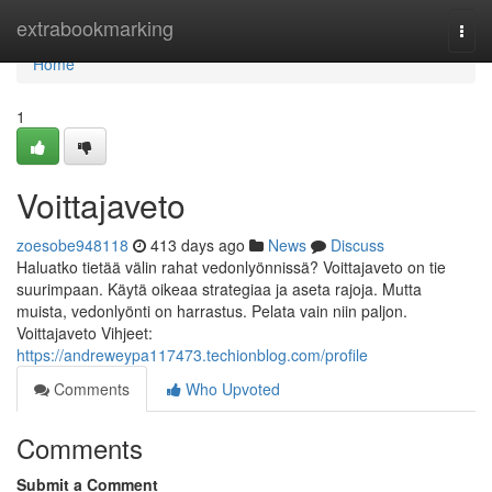
Home
extrabookmarking
Togg
navi
Home
1
Voittajaveto
zoesobe948118
413 days ago
News
Discuss
Haluatko tietää välin rahat vedonlyönnissä? Voittajaveto on tie
suurimpaan. Käytä oikeaa strategiaa ja aseta rajoja. Mutta
muista, vedonlyönti on harrastus. Pelata vain niin paljon.
Voittajaveto Vihjeet:
https://andreweypa117473.techionblog.com/profile
Comments
Who Upvoted
Comments
Submit a Comment