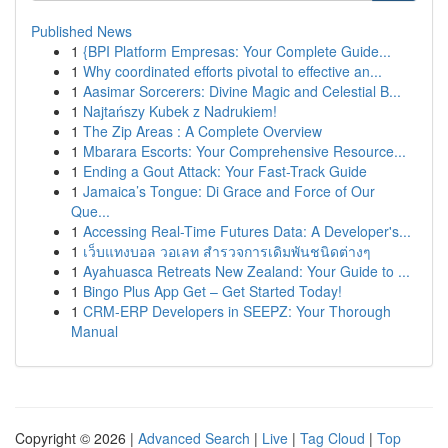
Published News
1
{BPI Platform Empresas: Your Complete Guide...
1
Why coordinated efforts pivotal to effective an...
1
Aasimar Sorcerers: Divine Magic and Celestial B...
1
Najtańszy Kubek z Nadrukiem!
1
The Zip Areas : A Complete Overview
1
Mbarara Escorts: Your Comprehensive Resource...
1
Ending a Gout Attack: Your Fast-Track Guide
1
Jamaica’s Tongue: Di Grace and Force of Our
Que...
1
Accessing Real-Time Futures Data: A Developer's...
1
เว็บแทงบอล วอเลท สำรวจการเดิมพันชนิดต่างๆ
1
Ayahuasca Retreats New Zealand: Your Guide to ...
1
Bingo Plus App Get – Get Started Today!
1
CRM-ERP Developers in SEEPZ: Your Thorough
Manual
Copyright © 2026 |
Advanced Search
|
Live
|
Tag Cloud
|
Top