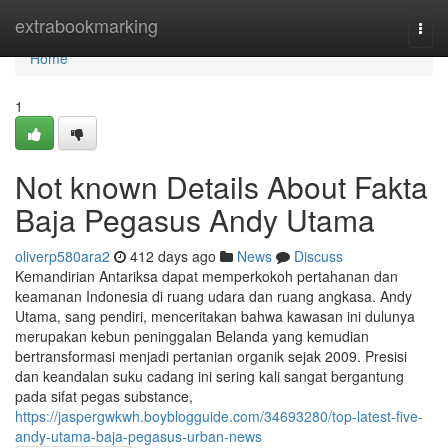
Home
extrabookmarking
Togg
navi
Home
1
Not known Details About Fakta
Baja Pegasus Andy Utama
oliverp580ara2
412 days ago
News
Discuss
Kemandirian Antariksa dapat memperkokoh pertahanan dan
keamanan Indonesia di ruang udara dan ruang angkasa. Andy
Utama, sang pendiri, menceritakan bahwa kawasan ini dulunya
merupakan kebun peninggalan Belanda yang kemudian
bertransformasi menjadi pertanian organik sejak 2009. Presisi
dan keandalan suku cadang ini sering kali sangat bergantung
pada sifat pegas substance,
https://jaspergwkwh.boyblogguide.com/34693280/top-latest-five-
andy-utama-baja-pegasus-urban-news