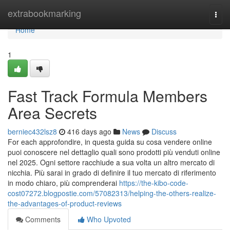
Home
extrabookmarking
Togg
navi
Home
1
Fast Track Formula Members
Area Secrets
berniec432lsz8
416 days ago
News
Discuss
For each approfondire, in questa guida su cosa vendere online
puoi conoscere nel dettaglio quali sono prodotti più venduti online
nel 2025. Ogni settore racchiude a sua volta un altro mercato di
nicchia. Più sarai in grado di definire il tuo mercato di riferimento
in modo chiaro, più comprenderai
https://the-kibo-code-
cost07272.blogpostie.com/57082313/helping-the-others-realize-
the-advantages-of-product-reviews
Comments
Who Upvoted