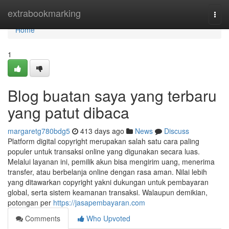
Home
extrabookmarking
Togg
navi
Home
1
Blog buatan saya yang terbaru
yang patut dibaca
margaretg780bdg5
413 days ago
News
Discuss
Platform digital copyright merupakan salah satu cara paling
populer untuk transaksi online yang digunakan secara luas.
Melalui layanan ini, pemilik akun bisa mengirim uang, menerima
transfer, atau berbelanja online dengan rasa aman. Nilai lebih
yang ditawarkan copyright yakni dukungan untuk pembayaran
global, serta sistem keamanan transaksi. Walaupun demikian,
potongan per
https://jasapembayaran.com
Comments
Who Upvoted