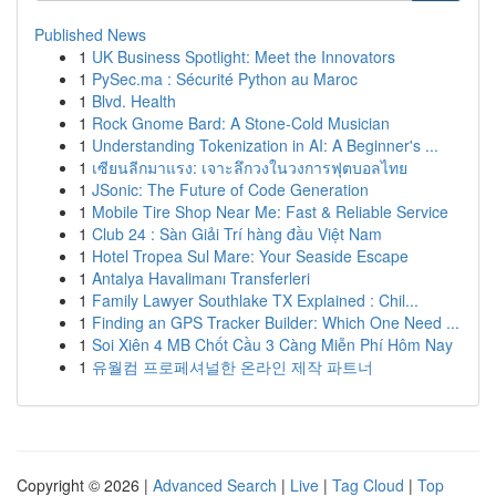
Published News
1
UK Business Spotlight: Meet the Innovators
1
PySec.ma : Sécurité Python au Maroc
1
Blvd. Health
1
Rock Gnome Bard: A Stone-Cold Musician
1
Understanding Tokenization in AI: A Beginner's ...
1
เซียนลีกมาแรง: เจาะลึกวงในวงการฟุตบอลไทย
1
JSonic: The Future of Code Generation
1
Mobile Tire Shop Near Me: Fast & Reliable Service
1
Club 24 : Sàn Giải Trí hàng đầu Việt Nam
1
Hotel Tropea Sul Mare: Your Seaside Escape
1
Antalya Havalimanı Transferleri
1
Family Lawyer Southlake TX Explained : Chil...
1
Finding an GPS Tracker Builder: Which One Need ...
1
Soi Xiên 4 MB Chốt Cầu 3 Càng Miễn Phí Hôm Nay
1
유월컴 프로페셔널한 온라인 제작 파트너
Copyright © 2026 |
Advanced Search
|
Live
|
Tag Cloud
|
Top