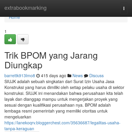
Home
extrabookmarking
Togg
navi
Home
1
Trik BPOM yang Jarang
Diungkap
barrettk913lmo8
415 days ago
News
Discuss
SIUJK adalah sebuah singkatan dari Surat Izin Usaha Jasa
Konstruksi yang harus dimiliki oleh setiap pelaku usaha di sektor
konstruksi. SIUJK ini menandakan bahwa perusahaan kita telah
layak dan dianggap mampu untuk mengerjakan proyek yang
sesuai dengan kualifikasi perusahaan nya. BPOM adalah
lembaga resmi pemerintah yang memiliki otoritas untuk
mengeluarkan
https://lanekoqrv.bloggerchest.com/35636687/legalitas-usaha-
tanpa-keraguan