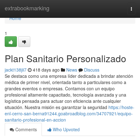
Home
extrabookmarking
Togg
navi
Home
1
Plan Sanitario Personalizado
jackt138jii7
418 days ago
News
Discuss
Se destaca como una empresa líder dedicada a brindar atención
médica de primer nivel, orientada tanto a particulares como a
grandes eventos o empresas. Contamos con un equipo
profesional altamente capacitado, tecnología avanzada y una
logística pensada para actuar con eficiencia ante cualquier
situación. Nuestra misión es garantizar la seguridad
https://hoste-
enl-cerro-san-berna91244.goabroadblog.com/34707921/equipo-
sanitario-profesional-en-accion
Comments
Who Upvoted