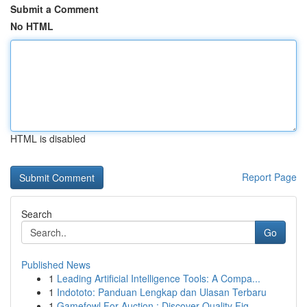
Submit a Comment
No HTML
HTML is disabled
Report Page
Search
Go
Published News
1
Leading Artificial Intelligence Tools: A Compa...
1
Indototo: Panduan Lengkap dan Ulasan Terbaru
1
Gamefowl For Auction : Discover Quality Fig...