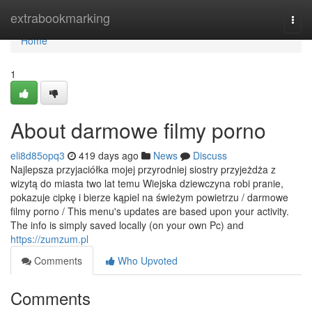
Home
extrabookmarking
Togg
navi
Home
1
About darmowe filmy porno
eli8d85opq3
419 days ago
News
Discuss
Najlepsza przyjaciółka mojej przyrodniej siostry przyjeżdża z
wizytą do miasta two lat temu Wiejska dziewczyna robi pranie,
pokazuje cipkę i bierze kąpiel na świeżym powietrzu / darmowe
filmy porno / This menu's updates are based upon your activity.
The info is simply saved locally (on your own Pc) and
https://zumzum.pl
Comments
Who Upvoted
Comments