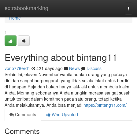
Home
extrabookmarking
Togg
navi
Home
1
Everything about bintang11
vono776erd1
421 days ago
News
Discuss
Selain ini, eleven November wanita adalah orang yang percaya
diri dan sangat berpengaruh yang tidak selalu takut untuk berdiri
di hadapan Raja dan bukan hanya laki-laki untuk membela klaim
Anda. Memang sebenarnya Anda mungkin merasa sangat susah
untuk terlibat dalam komitmen pada satu orang, tetapi ketika
Anda melakukannya, Anda bisa menjadi
https://bintang11.com/
Comments
Who Upvoted
Comments