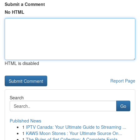
Submit a Comment
No HTML
HTML is disabled
Report Page
Search
Go
Published News
1
IPTV Canada: Your Ultimate Guide to Streaming ...
1
KAWS Moon Stones : Your Ultimate Source On...
1
The Rules of Set Collection: A Complete Expla...