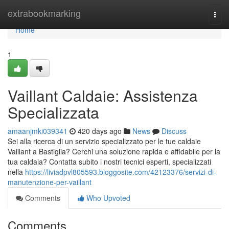
Home
extrabookmarking
Togg
navi
Home
1
Vaillant Caldaie: Assistenza
Specializzata
amaanjmki039341
420 days ago
News
Discuss
Sei alla ricerca di un servizio specializzato per le tue caldaie
Vaillant a Bastiglia? Cerchi una soluzione rapida e affidabile per la
tua caldaia? Contatta subito i nostri tecnici esperti, specializzati
nella
https://liviadpvl805593.bloggosite.com/42123376/servizi-di-
manutenzione-per-vaillant
Comments
Who Upvoted
Comments