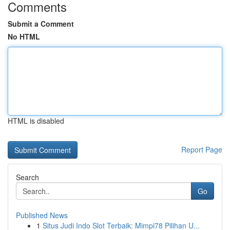
Comments
Submit a Comment
No HTML
HTML is disabled
Report Page
Search
Go
Published News
1
Situs Judi Indo Slot Terbaik: Mimpi78 Pilihan U...