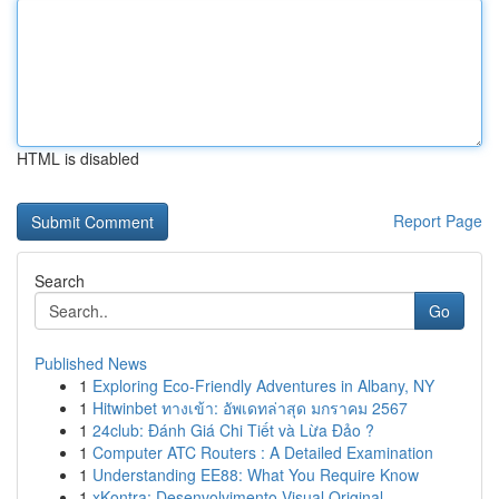
HTML is disabled
Report Page
Search
Go
Published News
1
Exploring Eco-Friendly Adventures in Albany, NY
1
Hitwinbet ทางเข้า: อัพเดทล่าสุด มกราคม 2567
1
24club: Đánh Giá Chi Tiết và Lừa Đảo ?
1
Computer ATC Routers : A Detailed Examination
1
Understanding EE88: What You Require Know
1
xKontra: Desenvolvimento Visual Original