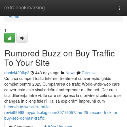
Home
extrabookmarking
Togg
navi
Home
1
Rumored Buzz on Buy Traffic
To Your Site
abbiel420fkp3
443 days ago
News
Discuss
Cum să cumperi trafic Internet treatment convertește: ghidul
complet pentru 2025 Cumpărarea de trafic World-wide-web care
convertește este visul oricărui antreprenor on the net. Dar cum
faci diferența între vizite care se opresc la o privire și cele care se
changeă în clienți fideli? Hai să explorăm împreună cum
https://buy-website-traffic-
revie99998.myparisblog.com/35719057/the-25-second-trick-for-
buy-seo-domain-traffic
Comments
Who Upvoted