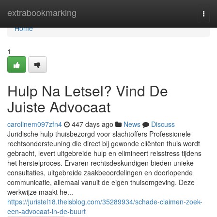
Home
extrabookmarking
Togg
navi
Home
1
Hulp Na Letsel? Vind De
Juiste Advocaat
carolinem097zfn4
447 days ago
News
Discuss
Juridische hulp thuisbezorgd voor slachtoffers Professionele
rechtsondersteuning die direct bij gewonde cliënten thuis wordt
gebracht, levert uitgebreide hulp en elimineert reisstress tijdens
het herstelproces. Ervaren rechtsdeskundigen bieden unieke
consultaties, uitgebreide zaakbeoordelingen en doorlopende
communicatie, allemaal vanuit de eigen thuisomgeving. Deze
werkwijze maakt he...
https://juristel18.theisblog.com/35289934/schade-claimen-zoek-
een-advocaat-in-de-buurt