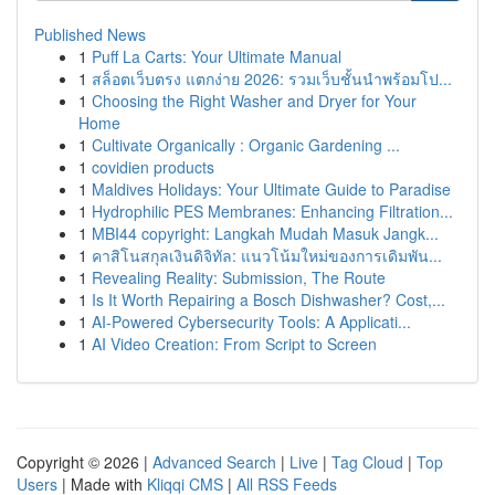
Published News
1
Puff La Carts: Your Ultimate Manual
1
สล็อตเว็บตรง แตกง่าย 2026: รวมเว็บชั้นนำพร้อมโป...
1
Choosing the Right Washer and Dryer for Your
Home
1
Cultivate Organically : Organic Gardening ...
1
covidien products
1
Maldives Holidays: Your Ultimate Guide to Paradise
1
Hydrophilic PES Membranes: Enhancing Filtration...
1
MBI44 copyright: Langkah Mudah Masuk Jangk...
1
คาสิโนสกุลเงินดิจิทัล: แนวโน้มใหม่ของการเดิมพัน...
1
Revealing Reality: Submission, The Route
1
Is It Worth Repairing a Bosch Dishwasher? Cost,...
1
AI-Powered Cybersecurity Tools: A Applicati...
1
AI Video Creation: From Script to Screen
Copyright © 2026 |
Advanced Search
|
Live
|
Tag Cloud
|
Top
Users
| Made with
Kliqqi CMS
|
All RSS Feeds