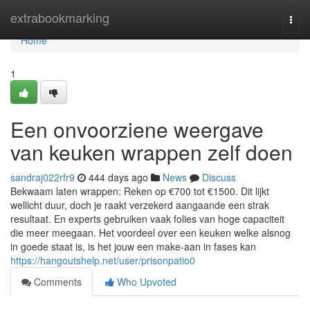
Home
extrabookmarking
Togg
navi
Home
1
Een onvoorziene weergave
van keuken wrappen zelf doen
sandraj022rfr9
444 days ago
News
Discuss
Bekwaam laten wrappen: Reken op €700 tot €1500. Dit lijkt
wellicht duur, doch je raakt verzekerd aangaande een strak
resultaat. En experts gebruiken vaak folies van hoge capaciteit
die meer meegaan. Het voordeel over een keuken welke alsnog
in goede staat is, is het jouw een make-aan in fases kan
https://hangoutshelp.net/user/prisonpatio0
Comments
Who Upvoted