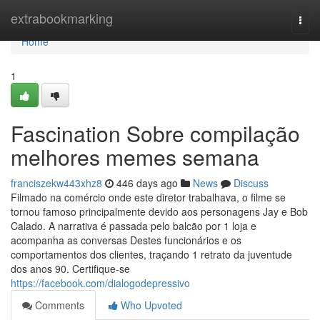
Home
extrabookmarking
Togg
navi
Home
1
Fascination Sobre compilação
melhores memes semana
franciszekw443xhz8
446 days ago
News
Discuss
Filmado na comércio onde este diretor trabalhava, o filme se
tornou famoso principalmente devido aos personagens Jay e Bob
Calado. A narrativa é passada pelo balcão por 1 loja e
acompanha as conversas Destes funcionários e os
comportamentos dos clientes, traçando 1 retrato da juventude
dos anos 90. Certifique-se
https://facebook.com/dialogodepressivo
Comments
Who Upvoted