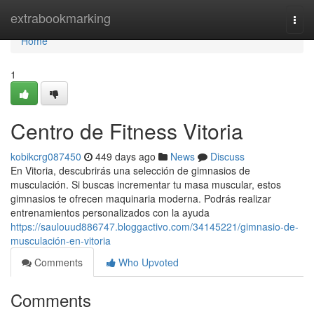
Home
extrabookmarking
Togg
navi
Home
1
Centro de Fitness Vitoria
kobikcrg087450
449 days ago
News
Discuss
En Vitoria, descubrirás una selección de gimnasios de
musculación. Si buscas incrementar tu masa muscular, estos
gimnasios te ofrecen maquinaria moderna. Podrás realizar
entrenamientos personalizados con la ayuda
https://saulouud886747.bloggactivo.com/34145221/gimnasio-de-
musculación-en-vitoria
Comments
Who Upvoted
Comments