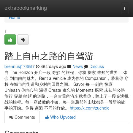
Home
extrabookmarking
Togg
navi
Home
1
踏上自由之路的自驾游
brennusj173ihf7
464 days ago
News
Discuss
自 The Horizon 开启一段 奇妙 的旅程，你将 探索 未知的世界， 体
会 到自由的魅力。Rent a Vehicle 成为你的 Companion，带着你 穿
梭 在城市的街道和乡村的田野之间。 Savor 每 一刻的 惊喜
Unleash 你内心的 渴望 Create 难忘的 Moments 探索 未知的公路
旅行 穿越 崎岖 的道路，一台古董的汽车载着你，踏上了一段充满挑
战的旅程。每一座破败的小镇、每一道葱郁的山脉都是一段新的故
事的开始。你将 邂逅 不同的样貌...
https://x.com/zucheio
Comments
Who Upvoted
Comments