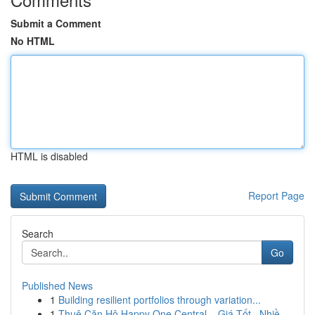
Submit a Comment
No HTML
HTML is disabled
Report Page
Search
Go
Published News
1
Building resilient portfolios through variation...
1
Thuê Căn Hộ Happy One Central – Giá Tốt , Nhiề...