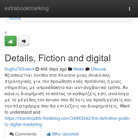
Home
extrabookmarking
Togg
navi
Home
1
Details, Fiction and digital
hughu763ueo4
466 days ago
News
Discuss
Αξιοποιείται λοιπόν στο πλαίσιο μιας συνολικής
στρατηγικής για την προώθηση ενός προϊόντος ή μιας
υπηρεσίας με απροσδόκητο και αντισυμβατικό τρόπο. Αν
κάνεις διαφήμιση το κόστος το καθορίζεις εσύ, ανάλογα
με το μέγεθος του κοινού που θέλεις να προσεγγίσεις και
την πλατφόρμα που θα επιλέξεις να διαφημιστείς. Want
to understand and
https://ricardocpblv.theisblog.com/34883342/the-definitive-guide-
to-digital-marketing
Comments
Who Upvoted